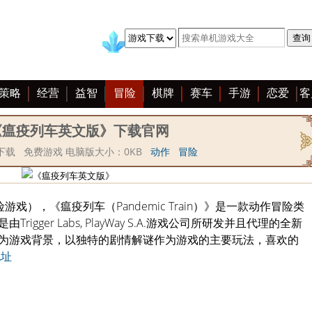
策略
经营
益智
冒险
棋牌
赛车
手游
恋爱
客
《瘟疫列车英文版》下载官网
下载 免费游戏 电脑版大小：0KB
动作
冒险
险游戏），《瘟疫列车（Pandemic Train）》是一款动作冒险类
gger Labs, PlayWay S.A.游戏公司所研发并且代理的全新
为游戏背景，以独特的剧情解谜作为游戏的主要玩法，喜欢的
地址