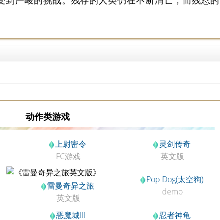
受到严峻的挑战。残存的人类仍在不断消亡，而残忍的
动作类游戏
上尉密令
灵剑传奇
FC游戏
英文版
Pop Dog(太空狗)
雷曼奇异之旅
demo
英文版
恶魔城III
忍者神龟