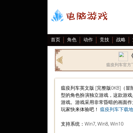
首页
角色
动作
竞技
战略
大全
瘟疫列车官方
瘟疫列车英文版 [完整版0KB]（冒
型的角色扮演独立游戏，这款游戏是由Tri
游戏。游戏采用非常昏暗的画面作
玩家快来体验吧！
瘟疫列车下载
支持系统：Win7, Win8, Win10