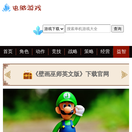
首页
角色
动作
竞技
战略
策略
经营
益智
冒险
棋牌
赛车
手游
恋爱
客户端
大全
《壁画巫师英文版》下载官网