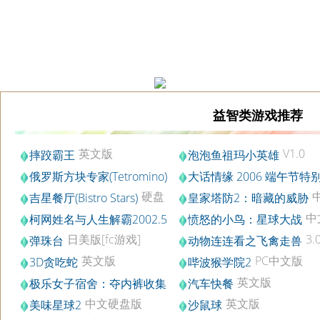
益智类游戏推荐
英文版
V1.0
摔跤霸王
泡泡鱼祖玛小英雄
俄罗斯方块专家(Tetromino)
大话情缘 2006 端午节特
硬盘版
节特别版
硬盘
吉星餐厅(Bistro Stars)
皇家塔防2：暗藏的威胁
版
中
柯网姓名与人生解霸2002.5
愤怒的小鸟：星球大战
中文版
日美版[fc游戏]
3.
弹珠台
动物连连看之飞禽走兽
英文版
PC中文版
3D贪吃蛇
哔波猴学院2
英文版
极乐女子宿舍：夺内裤收集
汽车快餐
中文版
中文硬盘版
英文版
美味星球2
沙鼠球