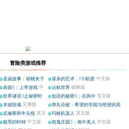
冒险类游戏推荐
中文版
圣诞故事：胡桃夹子
谋杀的艺术：FBI机密
中文版
中
破解版
表面6：上帝游戏
沾粘世界
文版
英文版
世界谜语3之秘密时
低语的秘密3：在风中
英文版
代
完整版
木锯惊魂
弹丸论破：希望的学园与绝望的高
PC中文版
中生
英文
英文版
忒修斯和牛头怪
玛格机器人
版
中文版
中文版
赎罪的时钟
闹鬼庄园3：画中美人