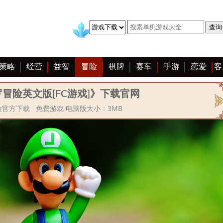
策略
经营
益智
冒险
棋牌
赛车
手游
恋爱
客
冒险英文版[FC游戏]》下载官网
官方下载 免费游戏 电脑版大小：3MB