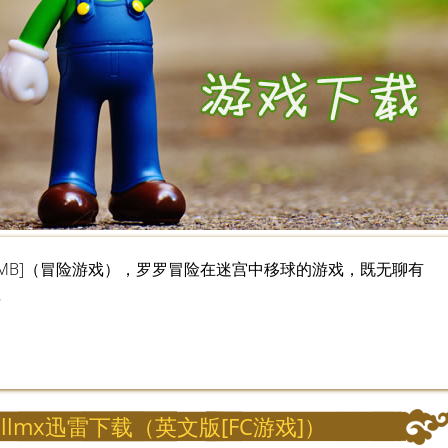
版3MB]（冒险游戏），罗罗冒险在迷宫中移球的游戏，既无聊有
址
lmx迅雷下载（英文版[FC游戏]）