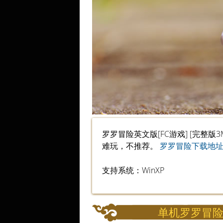
罗罗冒险英文版[FC游戏] [完整
难玩，不推荐。
罗罗冒险下载地
支持系统：WinXP
单机罗罗冒险l