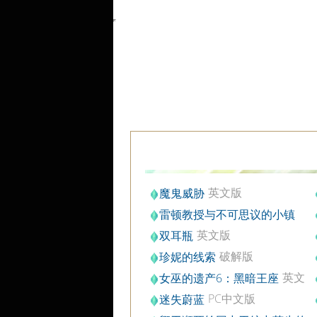
英文版
魔鬼威胁
雷顿教授与不可思议的小镇
PC中文版
英文版
双耳瓶
破解版
珍妮的线索
英文
女巫的遗产6：黑暗王座
版
PC中文版
迷失蔚蓝