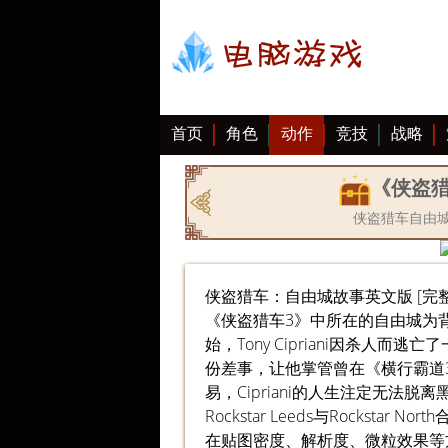
首页
角色
动作
竞技
战略
大全
《侠盗
侠盗猎车自由城
侠盗猎车：自由城故事英文版 [完
《侠盗猎车3》中所在的自由城为背
始，Tony Cipriani因杀人而逃
份差事，让他掌管曾在《横行霸道3》
易，Cipriani的人生注定无法脱离
Rockstar Leeds与Rocks
在贴图密度、解析度、微粒效果等