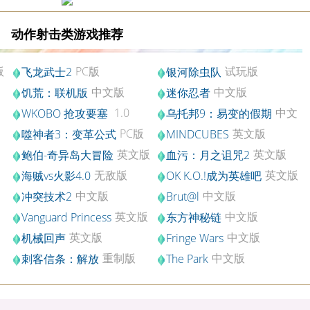
动作射击类游戏推荐
版
PC版
试玩版
飞龙武士2
银河除虫队
中文版
中文版
饥荒：联机版
迷你忍者
193574
1.0
中文
WKOBO 抢攻要塞
乌托邦9：易变的假期
版
PC版
英文版
噬神者3：变革公式
MINDCUBES
英文版
英文版
鲍伯-奇异岛大冒险
血污：月之诅咒2
无敌版
英文版
海贼vs火影4.0
OK K.O.!成为英雄吧
中文版
中文版
冲突技术2
Brut@l
英文版
中文版
Vanguard Princess
东方神秘链
英文版
中文版
机械回声
Fringe Wars
重制版
中文版
刺客信条：解放
The Park