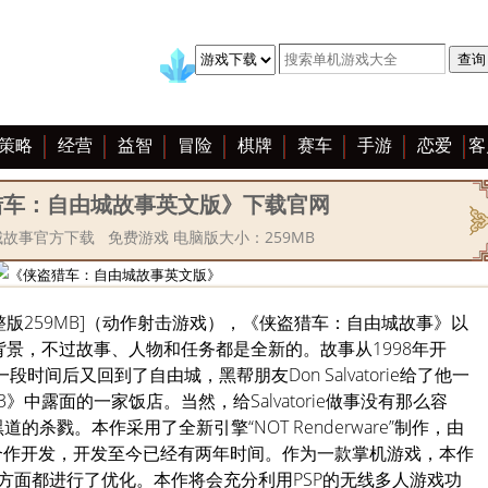
策略
经营
益智
冒险
棋牌
赛车
手游
恋爱
客
猎车：自由城故事英文版》下载官网
故事官方下载 免费游戏 电脑版大小：259MB
整版259MB]（动作射击游戏），《侠盗猎车：自由城故事》以
景，不过故事、人物和任务都是全新的。故事从1998年开
亡了一段时间后又回到了自由城，黑帮朋友Don Salvatorie给了他一
中露面的一家饭店。当然，给Salvatorie做事没有那么容
黑道的杀戮。本作采用了全新引擎“NOT Renderware”制作，由
tar North合作开发，开发至今已经有两年时间。作为一款掌机游戏，本作
方面都进行了优化。本作将会充分利用PSP的无线多人游戏功