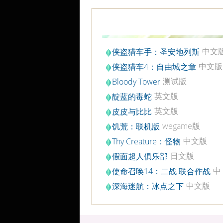
中文
侠盗猎车手：圣安地列斯
中文版
侠盗猎车4：自由城之章
测试版
Bloody Tower
英文版
靛蓝的毒蛇
英文版
皮皮与比比
wegame版
饥荒：联机版
中文版
Thy Creature：怪物
日文版
假面超人俱乐部
中
使命召唤14：二战 联合作战
文版
中文版
深海迷航：冰点之下