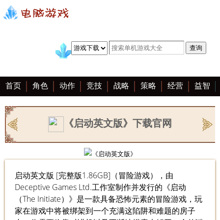
首页
角色
动作
竞技
战略
策略
经营
益智
冒险
棋牌
赛车
手游
恋爱
客户端
大全
《启动英文版》下载官网
启动英文版 [完整版1.86GB]（冒险游戏），由
Deceptive Games Ltd.工作室制作并发行的《启动
（The Initiate）》是一款具备恐怖元素的冒险游戏，玩
家在游戏中将被绑架到一个充满这陷阱和难题的房子