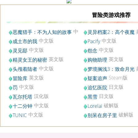
冒险类游戏推荐
中
恶魔猎手：不为人知的故事
灵异档案2：高个夜魔
文版
藏版
中文版
中文版
成土市的我
Pacify
中文版
中文版
灵见邸
怨念
英文版
英文版
精灵女王的秘密
购物助理
中文版
头颅着陆者
梦境搁浅3：致命月光
藏版
英文版
Steam版
冒险库
疑案追声
中文版
日文版
罚
追忆医院
汉化版
日文版
瓦尔托塔
黑雪
中文版
破解版
十二分钟
Lorelai
中文版
破解版
TUNIC
别呆在房子里