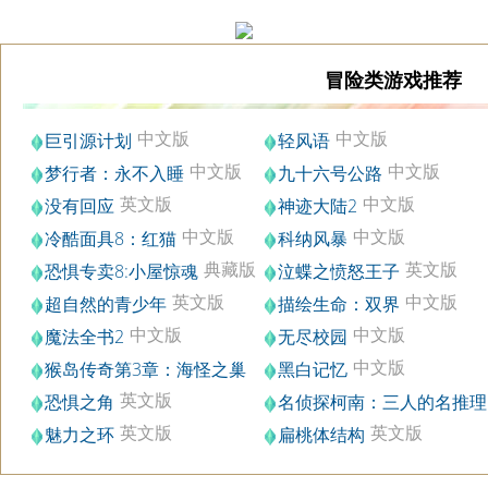
冒险类游戏推荐
中文版
中文版
巨引源计划
轻风语
中文版
中文版
梦行者：永不入睡
九十六号公路
英文版
中文版
没有回应
神迹大陆2
中文版
中文版
冷酷面具8：红猫
科纳风暴
典藏版
英文版
恐惧专卖8:小屋惊魂
泣蝶之愤怒王子
英文版
中文版
超自然的青少年
描绘生命：双界
中文版
中文版
魔法全书2
无尽校园
中文版
猴岛传奇第3章：海怪之巢
黑白记忆
中文版
英文版
恐惧之角
名侦探柯南：三人的名推理
中文版
英文版
英文版
魅力之环
扁桃体结构