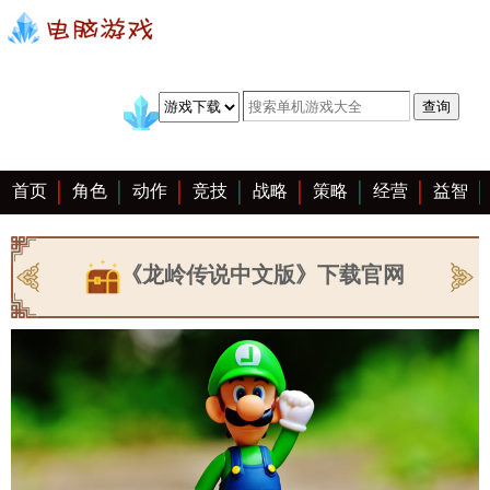
首页
角色
动作
竞技
战略
策略
经营
益智
冒险
棋牌
赛车
手游
恋爱
客户端
大全
《龙岭传说中文版》下载官网